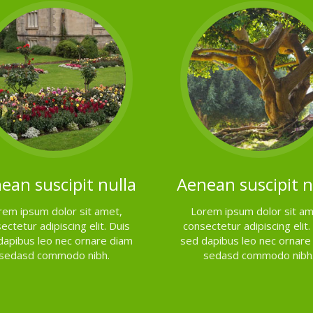
ean suscipit nulla
Aenean suscipit n
rem ipsum dolor sit amet,
Lorem ipsum dolor sit am
ectetur adipiscing elit. Duis
consectetur adipiscing elit.
dapibus leo nec ornare diam
sed dapibus leo nec ornare
sedasd commodo nibh.
sedasd commodo nibh