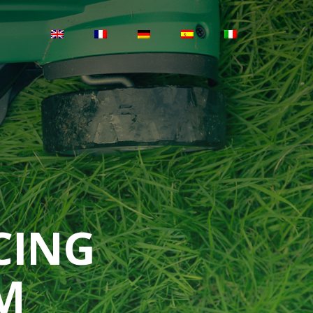
CING
M