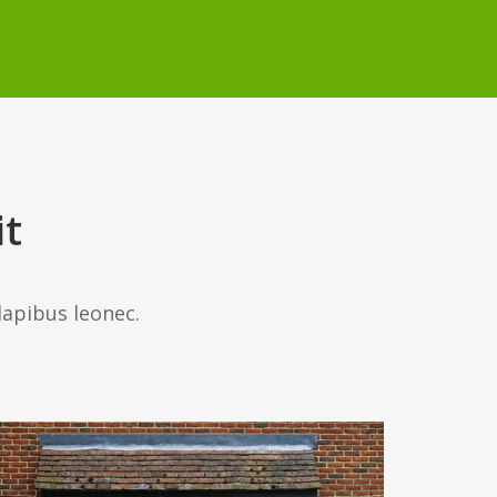
it
dapibus leonec.