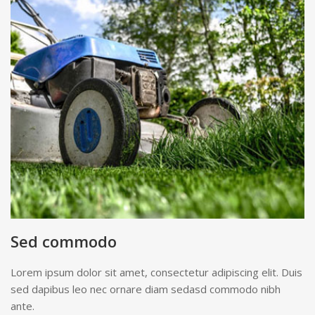
Sed commodo
Lorem ipsum dolor sit amet, consectetur adipiscing elit. Duis
sed dapibus leo nec ornare diam sedasd commodo nibh
ante.